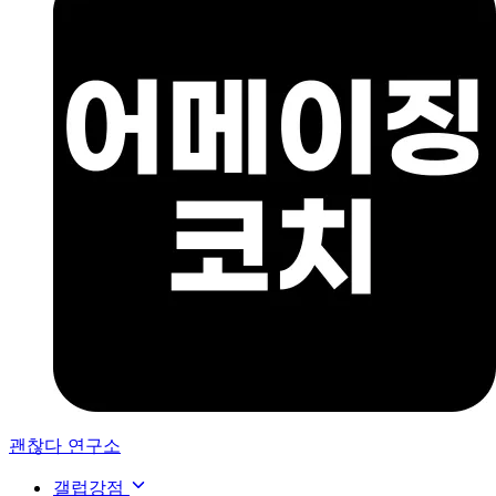
괜찮다 연구소
갤럽강점