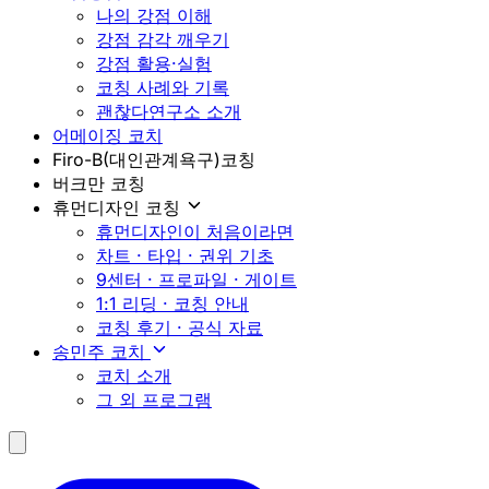
나의 강점 이해
강점 감각 깨우기
강점 활용·실험
코칭 사례와 기록
괜찮다연구소 소개
어메이징 코치
Firo-B(대인관계욕구)코칭
버크만 코칭
휴먼디자인 코칭
휴먼디자인이 처음이라면
차트 · 타입 · 권위 기초
9센터 · 프로파일 · 게이트
1:1 리딩 · 코칭 안내
코칭 후기 · 공식 자료
송민주 코치
코치 소개
그 외 프로그램