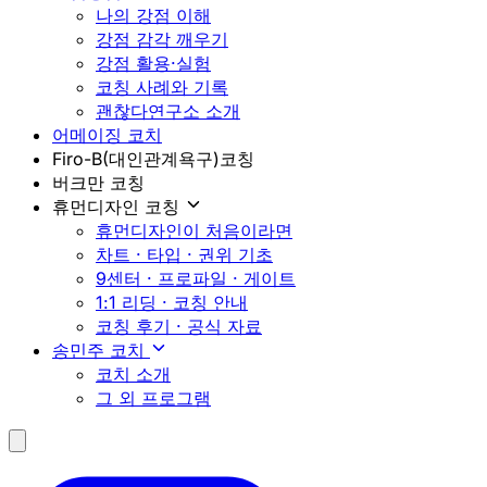
나의 강점 이해
강점 감각 깨우기
강점 활용·실험
코칭 사례와 기록
괜찮다연구소 소개
어메이징 코치
Firo-B(대인관계욕구)코칭
버크만 코칭
휴먼디자인 코칭
휴먼디자인이 처음이라면
차트 · 타입 · 권위 기초
9센터 · 프로파일 · 게이트
1:1 리딩 · 코칭 안내
코칭 후기 · 공식 자료
송민주 코치
코치 소개
그 외 프로그램