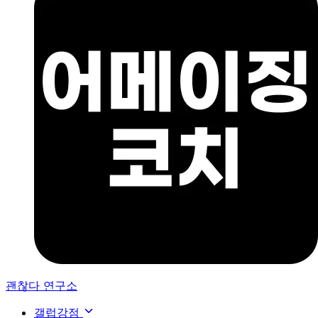
괜찮다 연구소
갤럽강점